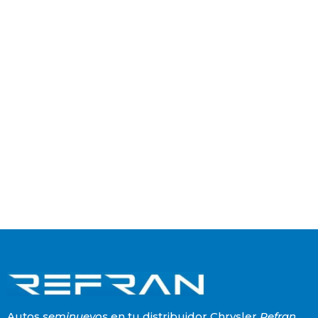
Autos
seminuevos
en tu distribuidor Chrysler
Refran