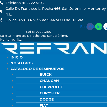
Ir
Buscar:
Teléfono 81 2222 4105
al
Calle Dr. Francisco L. Rocha 466, San Jerónimo, Monterrey,
contenido
N.L.
L-V de 9-7:00 PM / S de 9-6PM / D de 11-5PM
Facebook
Whatsapp
Insta
Cel. 81 2222 4105
Calle Dr. Francisco L. Rocha 466, San Jerónimo,
Monterrey, N.L.
INICIO
NOSOTROS
CATÁLOGO DE SEMINUEVOS
BUICK
CHANGAN
CHEVROLET
CHRYSLER
DODGE
FIAT