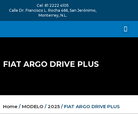
Ir
Cel. 81 2222 4105
al
Calle Dr. Francisco L. Rocha 466, San Jerónimo,
Monterrey, N.L.
contenido
Me
CATÁLOGO D
FIAT ARGO DRIVE PLUS
Home
/
MODELO
/
2025
/ FIAT ARGO DRIVE PLUS