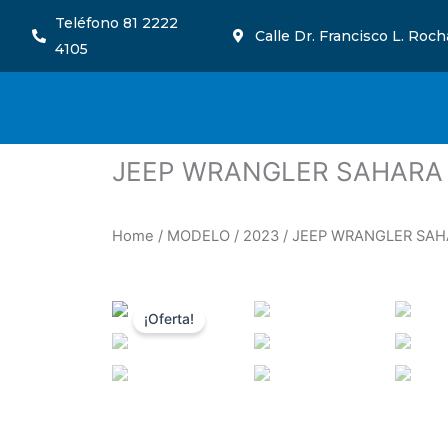
Ir
Teléfono 81 2222
Calle Dr. Francisco L. Roc
al
4105
contenido
JEEP WRANGLER SAHARA
Home
/
MODELO
/
2023
/ JEEP WRANGLER SA
¡Oferta!