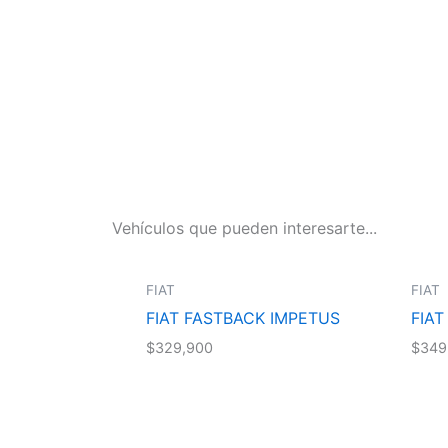
Vehículos que pueden interesarte...
FIAT
DOD
K IMPETUS
FIAT PULSE ABARTH
DOD
$
349,900
$
369