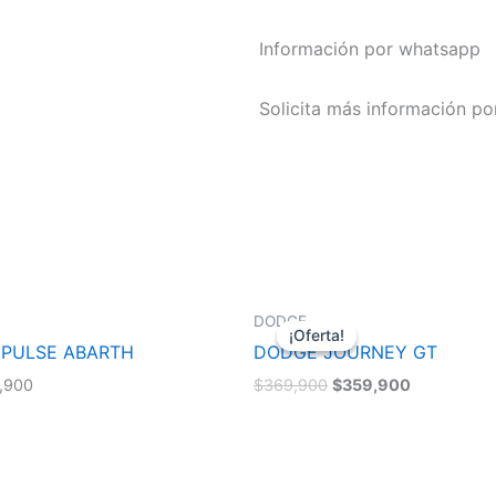
Información por whatsapp
Solicita más información p
GE
JEEP
¡Oferta!
¡Oferta!
GE JOURNEY GT
JEEP COMPASS LIMITED
,900
$
359,900
$
379,900