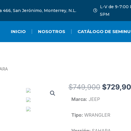
L-V de 9-7:00 
ha 466, San Jerónimo, Monterrey, N.L.
5PM
INICIO
NOSOTROS
CATÁLOGO DE SEMIN
HARA
$
749,900
$
729,9
Marca:
JEEP
Tipo:
WRANGLER
Versión:
SAHARA