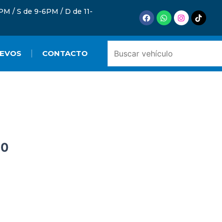
PM / S de 9-6PM / D de 11-
Facebook
Whatsapp
Instagram
Tiktok
Buscar:
UEVOS
CONTACTO
00