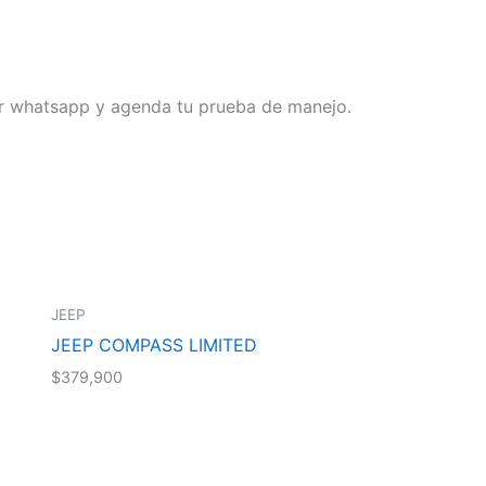
or whatsapp y agenda tu prueba de manejo.
¡Contáctanos!
Jeep
JEEP COMPASS H
$
529,900